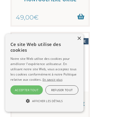
49,00€
×
PAS DE STOCK DISPONIBLE
Ce site Web utilise des
cookies
Notre site Web utilise des cookies pour
améliorer l'expérience utilisateur. En
utilisant notre site Web, vous acceptez tous
les cookies conformément à notre Politique
relative aux cookies.
En savoir plus
ACCEPTER TOUT
REFUSER TOUT
Lampe suspension enfant
AFFICHER LES DÉTAILS
MONTGOLFIERE VERT POMME