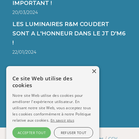
IMPORTANT !
20/03/2024
LES LUMINAIRES R&M COUDERT
SONT A L'HONNEUR DANS LE JT D'M6
!
22/01/2024
×
FAQ
Ce site Web utilise des
cookies
LIVRAISON
PAIEMENT SÉCURISÉ
Notre site Web utilise des cookies pour
améliorer l'expérience utilisateur. En
CONTACT
utilisant notre site Web, vous acceptez tous
les cookies conformément à notre Politique
relative aux cookies.
En savoir plus
ACCEPTER TOUT
REFUSER TOUT
R&M Coudert © 2026
/
Mentions légales
/
CGV