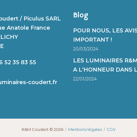
Blog
udert / Piculus SARL
ue Anatole France
POUR NOUS, LES AVIS
CLICHY
IMPORTANT !
E
20/03/2024
LES LUMINAIRES R&
6 52 35 83 55
A L'HONNEUR DANS LE
22/01/2024
uminaires-coudert.fr
R&M Coudert © 2026
/
Mentions légales
/
CGV