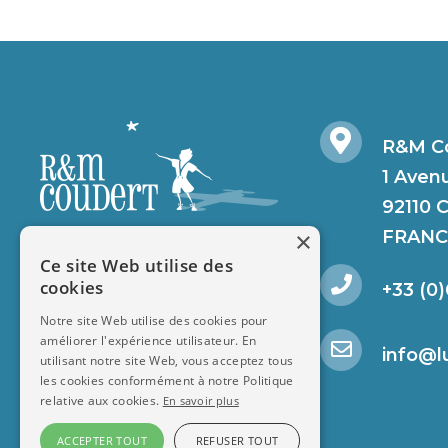
R&M Co
1 Aven
92110 
×
FRANC
Ce site Web utilise des
cookies
+33 (0)
Notre site Web utilise des cookies pour
améliorer l'expérience utilisateur. En
info@l
utilisant notre site Web, vous acceptez tous
les cookies conformément à notre Politique
relative aux cookies.
En savoir plus
ACCEPTER TOUT
REFUSER TOUT