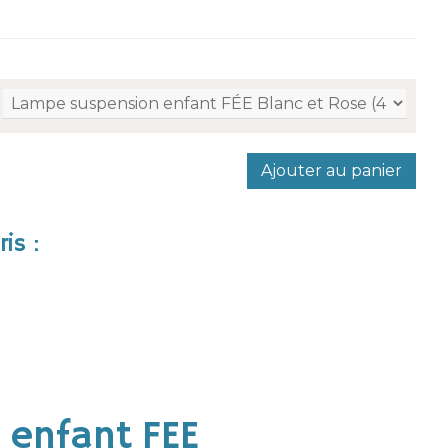
Ajouter au panier
is :
enfant FEE