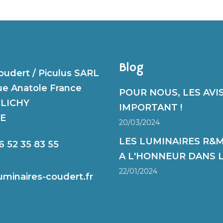
Blog
udert / Piculus SARL
ue Anatole France
POUR NOUS, LES AVIS
CLICHY
IMPORTANT !
E
20/03/2024
LES LUMINAIRES R&
6 52 35 83 55
A L'HONNEUR DANS LE
22/01/2024
uminaires-coudert.fr