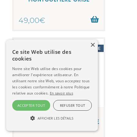
49,00€
×
PAS DE STOCK DISPONIBLE
Ce site Web utilise des
cookies
Notre site Web utilise des cookies pour
améliorer l'expérience utilisateur. En
utilisant notre site Web, vous acceptez tous
les cookies conformément à notre Politique
relative aux cookies.
En savoir plus
ACCEPTER TOUT
REFUSER TOUT
Lampe suspension enfant
AFFICHER LES DÉTAILS
MONTGOLFIERE VERT POMME