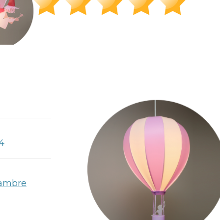
4
hambre