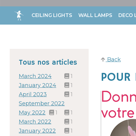
CEILING LIGHTS
WALL LAMPS
DECO 
Back
Tous nos articles
POUR 
March 2024
1
January 2024
1
April 2023
1
September 2022
May 2022
1
1
March 2022
1
January 2022
1