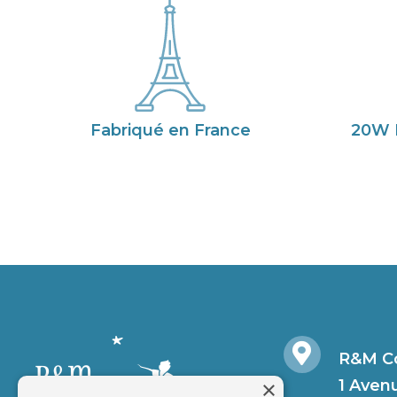
Fabriqué en France
20W 
R&M Co
×
1 Aven