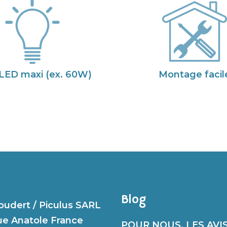
LED maxi (ex. 60W)
Montage facil
Blog
udert / Piculus SARL
ue Anatole France
POUR NOUS, LES AVIS