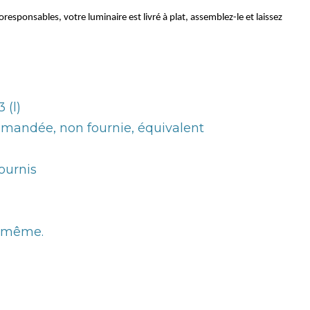
sponsables, votre luminaire est livré à plat, assemblez-le et laissez
 (l)
mandée, non fournie, équivalent
fournis
i-même.