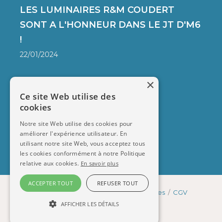
LES LUMINAIRES R&M COUDERT
SONT A L'HONNEUR DANS LE JT D'M6
!
22/01/2024
×
FAQ
Ce site Web utilise des
cookies
LIVRAISON
PAIEMENT SÉCURISÉ
Notre site Web utilise des cookies pour
améliorer l'expérience utilisateur. En
CONTACT
utilisant notre site Web, vous acceptez tous
les cookies conformément à notre Politique
relative aux cookies.
En savoir plus
ACCEPTER TOUT
REFUSER TOUT
R&M Coudert © 2026
/
Mentions légales
/
CGV
AFFICHER LES DÉTAILS