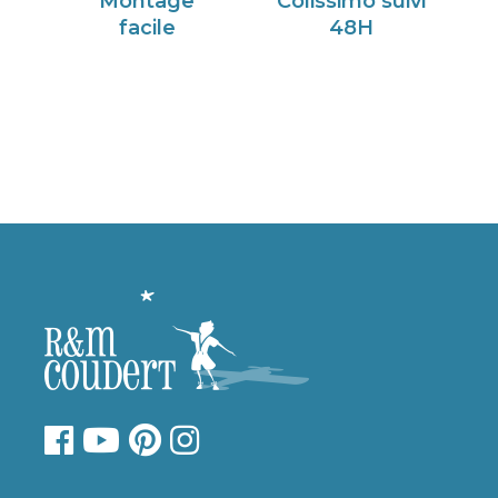
Montage
Colissimo suivi
facile
48H