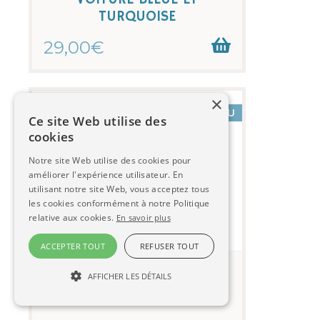
TURQUOISE
29,00€
×
NOUVEAU
Ce site Web utilise des
cookies
Notre site Web utilise des cookies pour
améliorer l'expérience utilisateur. En
utilisant notre site Web, vous acceptez tous
les cookies conformément à notre Politique
relative aux cookies.
En savoir plus
ACCEPTER TOUT
REFUSER TOUT
Lampe de chevet COSMOS
AFFICHER LES DÉTAILS