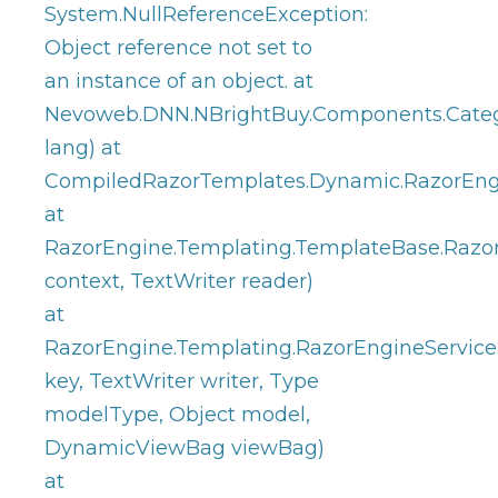
System.NullReferenceException:
Object reference not set to
an instance of an object. at
Nevoweb.DNN.NBrightBuy.Components.Catego
lang) at
CompiledRazorTemplates.Dynamic.RazorEng
at
RazorEngine.Templating.TemplateBase.Razo
context, TextWriter reader)
at
RazorEngine.Templating.RazorEngineServic
key, TextWriter writer, Type
modelType, Object model,
DynamicViewBag viewBag)
at