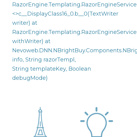
RazorEngine.Templating.RazorEngineService
<>c__DisplayClass16_0.
b__0(TextWriter
writer) at
RazorEngine.Templating.RazorEngineServiceE
withWriter) at
Nevoweb.DNN.NBrightBuy.Components.NBrigh
info, String razorTempl,
String templateKey, Boolean
debugMode)