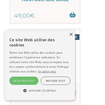
49,00€
×
PAS DE STOCK DISPONIBLE
Ce site Web utilise des
cookies
Notre site Web utilise des cookies pour
améliorer l'expérience utilisateur. En
utilisant notre site Web, vous acceptez tous
les cookies conformément à notre Politique
relative aux cookies.
En savoir plus
ACCEPTER TOUT
REFUSER TOUT
Lampe suspension enfant
AFFICHER LES DÉTAILS
MONTGOLFIERE VERT POMME